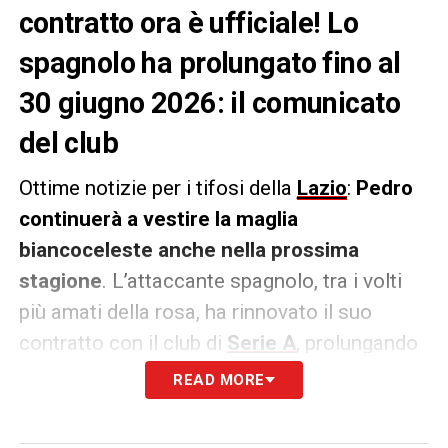
contratto ora è ufficiale! Lo
spagnolo ha prolungato fino al
30 giugno 2026: il comunicato
del club
Ottime notizie per i tifosi della
Lazio
:
Pedro
continuerà a vestire la maglia
biancoceleste anche nella prossima
stagione
. L’attaccante spagnolo, tra i volti
più amati della rosa, ha rinnovato il suo
contratto con il club di
Serie A
, prolungando
così la sua avventura nella Città Eterna per
READ MORE
almeno un altro anno. La nota ufficiale: