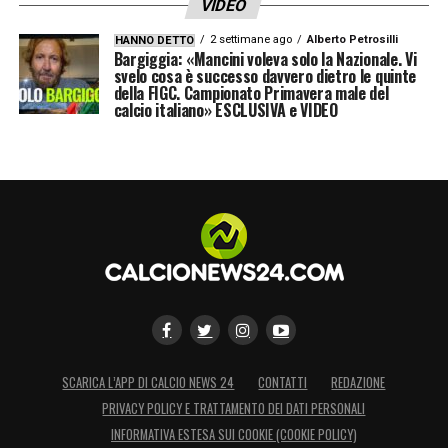
VIDEO
solidità la prossima stagione».
2 settimane ago
Alberto Petrosilli
HANNO DETTO
Bargiggia: «Mancini voleva solo la Nazionale. Vi
svelo cosa è successo davvero dietro le quinte
LA PLAYLIST DELLE NOSTRE TOP NEWS
della FIGC. Campionato Primavera male del
calcio italiano» ESCLUSIVA e VIDEO
SCARICA L’APP DI CALCIO NEWS 24
CONTATTI
REDAZIONE
PRIVACY POLICY E TRATTAMENTO DEI DATI PERSONALI
INFORMATIVA ESTESA SUI COOKIE (COOKIE POLICY)