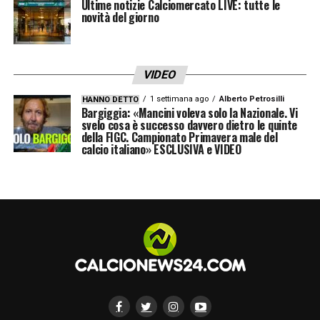
Ultime notizie Calciomercato LIVE: tutte le
ad esempio. Ma anche a Ricci che è tornato
novità del giorno
il vero Ricci e Zapata che è tornato a fare gol
con continuità. Insomma, gli elementi per
VIDEO
fare bene ci sono».
1 settimana ago
Alberto Petrosilli
HANNO DETTO
Bargiggia: «Mancini voleva solo la Nazionale. Vi
Molte ambizioni del Torino passano
svelo cosa è successo davvero dietro le quinte
dall’incontro con l’Empoli. Quali sono le
della FIGC. Campionato Primavera male del
calcio italiano» ESCLUSIVA e VIDEO
insidie che presenta la scuderia toscana?
Davide Nicola conosce benissimo il
Torino…
«Le difficoltà sono dappertutto,
specialmente in questo tipo di partite che
per il Toro si sono sempre rivelate difficili e
sofferte. All’andata il Toro ha sicuramente