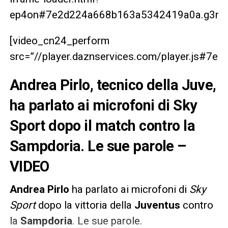
ep4on#7e2d224a668b163a5342419a0a.g3rbrg
[video_cn24_perform
src=”//player.daznservices.com/player.js#7
Andrea Pirlo, tecnico della Juve,
ha parlato ai microfoni di Sky
Sport dopo il match contro la
Sampdoria. Le sue parole –
VIDEO
Andrea Pirlo
ha parlato ai microfoni di
Sky
Sport
dopo la vittoria della
Juventus
contro
la
Sampdoria
. Le sue parole.