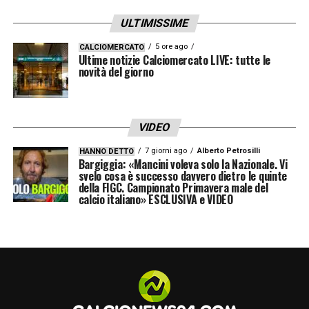
dall’altra parte».
ULTIMISSIME
ANALISI –
«Peccato non averla chiusa
5 ore ago
CALCIOMERCATO
prima. Abbiamo fatto una grande gara, non
Ultime notizie Calciomercato LIVE: tutte le
novità del giorno
sfruttando le chance. Di occasioni
importanti, a parte il salvataggio di Chiellini,
non ce ne sono state».
VIDEO
7 giorni ago
Alberto Petrosilli
HANNO DETTO
LA PLAYLIST DELLE NOSTRE TOP NEWS
Bargiggia: «Mancini voleva solo la Nazionale. Vi
svelo cosa è successo davvero dietro le quinte
della FIGC. Campionato Primavera male del
calcio italiano» ESCLUSIVA e VIDEO