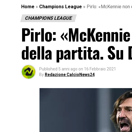
Home
»
Champions League
»
Pirlo: «McKennie non 
CHAMPIONS LEAGUE
Pirlo: «McKennie
della partita. Su
Published
5 anni ago
on
16 Febbraio 2021
By
Redazione CalcioNews24