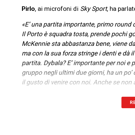
Pirlo
, ai microfoni di
Sky Sport
, ha parla
«E’ una partita importante, primo round d
Il Porto è squadra tosta, prende pochi gol
McKennie sta abbastanza bene, viene da
ma con la sua forza stringe i denti e dà
partita. Dybala? E’ importante per noi e pe
gruppo negli ultimi due giorni, ha un po’
il gusto di venire con noi. Anche se non
LA PLAYLIST DELLE NOSTRE TOP NEW
R