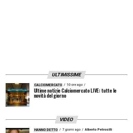
dirigenza. Con lui ci sarebbero i nomi di
Cristian Bucchi
, ex calciatore
gialloblù,
Leonardo Semplici
,
Mauro
Zaffaroni
e
Giovanni Stroppa
.
LA PLAYLIST DELLE NOSTRE TOP NEWS
ULTIMISSIME
10 ore ago
CALCIOMERCATO
Ultime notizie Calciomercato LIVE: tutte le
novità del giorno
VIDEO
7 giorni ago
Alberto Petrosilli
HANNO DETTO