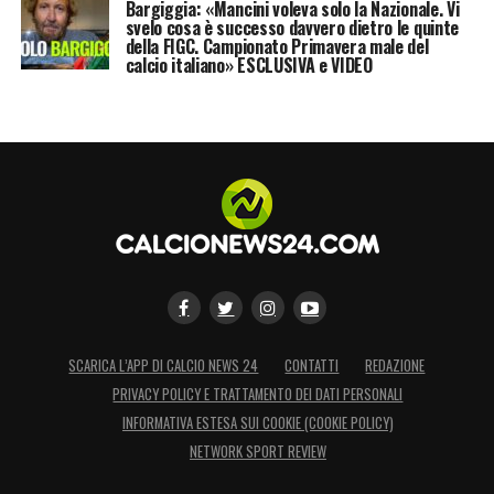
Bargiggia: «Mancini voleva solo la Nazionale. Vi
svelo cosa è successo davvero dietro le quinte
della FIGC. Campionato Primavera male del
calcio italiano» ESCLUSIVA e VIDEO
SCARICA L’APP DI CALCIO NEWS 24
CONTATTI
REDAZIONE
PRIVACY POLICY E TRATTAMENTO DEI DATI PERSONALI
INFORMATIVA ESTESA SUI COOKIE (COOKIE POLICY)
NETWORK SPORT REVIEW