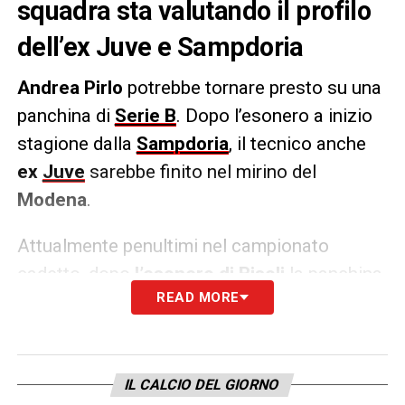
squadra sta valutando il profilo
dell’ex Juve e Sampdoria
Andrea Pirlo
potrebbe tornare presto su una
panchina di
Serie B
. Dopo l’esonero a inizio
stagione dalla
Sampdoria
, il tecnico anche
ex
Juve
sarebbe finito nel mirino del
Modena
.
Attualmente penultimi nel campionato
cadetto, dopo
l’esonero di Bisoli
la panchina
READ MORE
dei modenesi è stata affidata ad interim al
tecnico della Primavera
Paolo Mandelli
, ma
come riportato da
Sky Sport
, il nome di Pirlo
è fra quelli finiti nella shortlist della
IL CALCIO DEL GIORNO