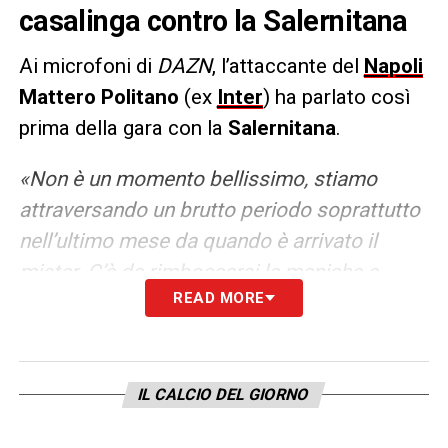
casalinga contro la Salernitana
Ai microfoni di
DAZN
, l’attaccante del
Napoli
Mattero Politano
(ex
Inter
) ha parlato così
prima della gara con la
Salernitana
.
«Non è un momento bellissimo, stiamo
attraversando un brutto periodo soprattutto
nell’ultimo mese da quando è arrivato il
mister. C’è da rimboccarsi le maniche e
READ MORE
vincere più partite possibili da qui alla fine
del campionato»
LA PLAYLIST DELLE NOSTRE TOP NEWS
IL CALCIO DEL GIORNO