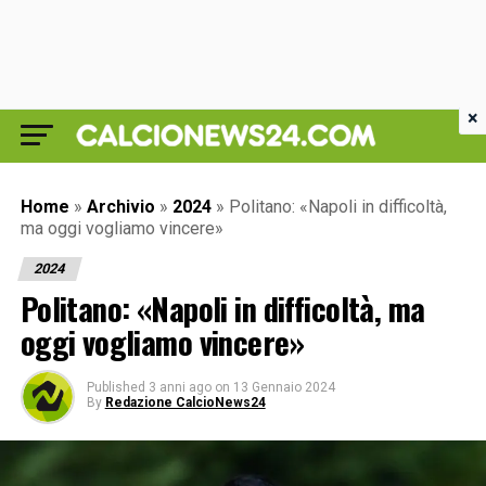
×
Home
»
Archivio
»
2024
»
Politano: «Napoli in difficoltà,
ma oggi vogliamo vincere»
2024
Politano: «Napoli in difficoltà, ma
oggi vogliamo vincere»
Published
3 anni ago
on
13 Gennaio 2024
By
Redazione CalcioNews24