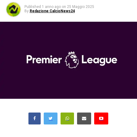
Published
1 anno ago
on
25 Maggio 2025
By
Redazione CalcioNews24