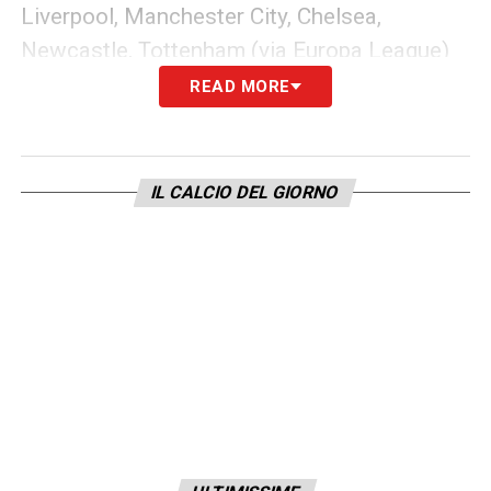
Liverpool, Manchester City, Chelsea,
Newcastle, Tottenham (via Europa League)
READ MORE
QUALIFICATE IN EUROPA LEAGUE:
Aston
Villa, Crystal Palace (via FA Cup)
IL CALCIO DEL GIORNO
QUALIFICATA IN CONFERENCE LEAGUE:
Nottingham Forest
RETROCESSE:
Leicester City, Ipswich Town,
Southampton
LA PLAYLIST DELLE NOSTRE TOP NEWS