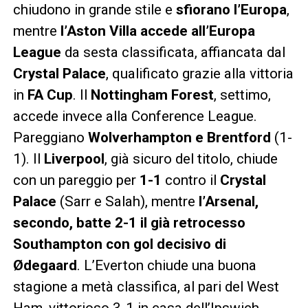
chiudono in grande stile e
sfiorano l’Europa
,
mentre
l’Aston Villa accede all’Europa
League
da sesta classificata, affiancata dal
Crystal Palace
, qualificato grazie alla vittoria
in
FA Cup
. Il
Nottingham Forest
, settimo,
accede invece alla Conference League.
Pareggiano
Wolverhampton e Brentford
(1-
1). Il
Liverpool
, già sicuro del titolo, chiude
con un pareggio per
1-1
contro il
Crystal
Palace
(Sarr e Salah), mentre
l’Arsenal,
secondo, batte 2-1 il già retrocesso
Southampton con gol decisivo di
Ødegaard
. L’Everton chiude una buona
stagione a metà classifica, al pari del West
Ham, vittorioso 3-1 in casa dell’Ipswich.