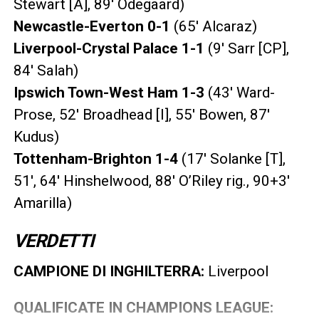
Stewart [A], 89′ Odegaard)
Newcastle-Everton 0-1
(65′ Alcaraz)
Liverpool-Crystal Palace 1-1
(9′ Sarr [CP],
84′ Salah)
Ipswich Town-West Ham 1-3
(43′ Ward-
Prose, 52′ Broadhead [I], 55′ Bowen, 87′
Kudus)
Tottenham-Brighton 1-4
(17′ Solanke [T],
51′, 64′ Hinshelwood, 88′ O’Riley rig., 90+3′
Amarilla)
VERDETTI
CAMPIONE DI INGHILTERRA:
Liverpool
QUALIFICATE IN CHAMPIONS LEAGUE: