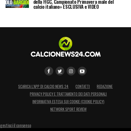
della FIGC. Campionato Primavera male del
calcio italiano» ESCLUSIVA e VIDEO
SCARICA L’APP DI CALCIO NEWS 24
CONTATTI
REDAZIONE
PRIVACY POLICY E TRATTAMENTO DEI DATI PERSONALI
INFORMATIVA ESTESA SUI COOKIE (COOKIE POLICY)
NETWORK SPORT REVIEW
gestisci il consenso