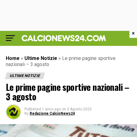
×
Home
»
Ultime Notizie
»
Le prime pagine sportive
nazionali – 3 agosto
ULTIME NOTIZIE
Le prime pagine sportive nazionali –
3 agosto
Published
1 anno ago
on
3 Agosto 2025
By
Redazione CalcioNews24