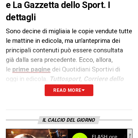
e La Gazzetta dello Sport. I
dettagli
Sono decine di migliaia le copie vendute tutte
le mattine in edicola, ma un’anteprima dei
principali contenuti può essere consultata
già dalla sera precedente. Ecco, allora,
le
prime pagine
dei Quotidiani Sportivi di
oggi in edicola.
Tuttosport, Corriere dello
Sport e La Gazzetta dello
READ MORE
Sport
rappresentano i principali quotidiani
sportivi in
Italia
.
IL CALCIO DEL GIORNO