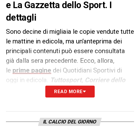
e La Gazzetta dello Sport. I
dettagli
Sono decine di migliaia le copie vendute tutte
le mattine in edicola, ma un’anteprima dei
principali contenuti può essere consultata
già dalla sera precedente. Ecco, allora,
le
prime pagine
dei Quotidiani Sportivi di
oggi in edicola.
Tuttosport, Corriere dello
Sport e La Gazzetta dello
READ MORE
Sport
rappresentano i principali quotidiani
sportivi in
Italia
.
IL CALCIO DEL GIORNO