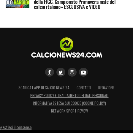
della FIGC. Campionato Primavera male del
calcio italiano» ESCLUSIVA e VIDEO
SCARICA L’APP DI CALCIO NEWS 24
CONTATTI
REDAZIONE
PRIVACY POLICY E TRATTAMENTO DEI DATI PERSONALI
INFORMATIVA ESTESA SUI COOKIE (COOKIE POLICY)
NETWORK SPORT REVIEW
gestisci il consenso