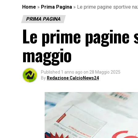
Home
»
Prima Pagina
»
Le prime pagine sportive na
PRIMA PAGINA
Le prime pagine s
maggio
Published
1 anno ago
on
28 Maggio 2025
By
Redazione CalcioNews24