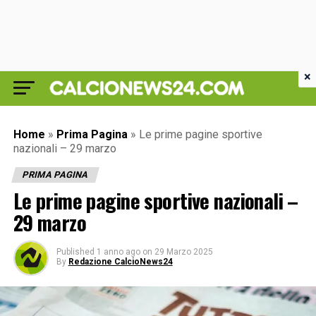
×
Home
»
Prima Pagina
»
Le prime pagine sportive
nazionali – 29 marzo
PRIMA PAGINA
Le prime pagine sportive nazionali –
29 marzo
Published
1 anno ago
on
29 Marzo 2025
By
Redazione CalcioNews24