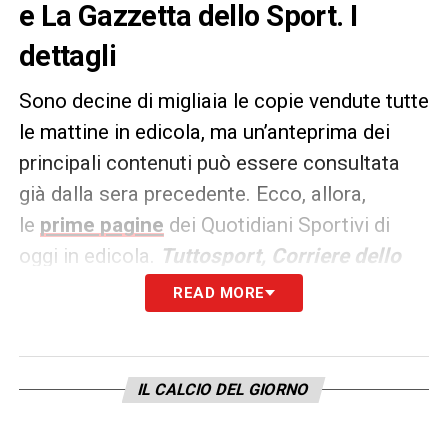
e La Gazzetta dello Sport. I
dettagli
Sono decine di migliaia le copie vendute tutte
le mattine in edicola, ma un’anteprima dei
principali contenuti può essere consultata
già dalla sera precedente. Ecco, allora,
le
prime pagine
dei Quotidiani Sportivi di
oggi in edicola.
Tuttosport, Corriere dello
Sport e La Gazzetta dello
READ MORE
Sport
rappresentano i principali quotidiani
sportivi in
Italia
. Punto di riferimento ogni
giorno tanto per gli addetti ai lavori quanto
IL CALCIO DEL GIORNO
per gli appassionati.