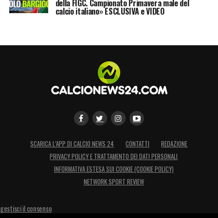
della FIGC. Campionato Primavera male del
calcio italiano» ESCLUSIVA e VIDEO
SCARICA L’APP DI CALCIO NEWS 24
CONTATTI
REDAZIONE
PRIVACY POLICY E TRATTAMENTO DEI DATI PERSONALI
INFORMATIVA ESTESA SUI COOKIE (COOKIE POLICY)
NETWORK SPORT REVIEW
gestisci il consenso