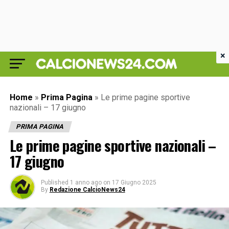
×
Home
»
Prima Pagina
»
Le prime pagine sportive
nazionali – 17 giugno
PRIMA PAGINA
Le prime pagine sportive nazionali –
17 giugno
Published
1 anno ago
on
17 Giugno 2025
By
Redazione CalcioNews24