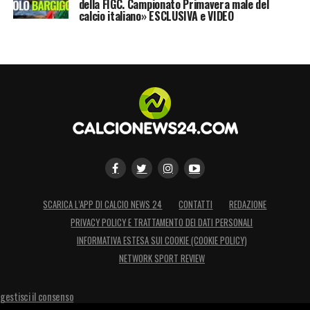
della FIGC. Campionato Primavera male del
calcio italiano» ESCLUSIVA e VIDEO
SCARICA L’APP DI CALCIO NEWS 24
CONTATTI
REDAZIONE
PRIVACY POLICY E TRATTAMENTO DEI DATI PERSONALI
INFORMATIVA ESTESA SUI COOKIE (COOKIE POLICY)
NETWORK SPORT REVIEW
gestisci il consenso