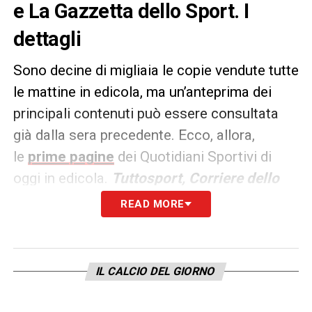
e La Gazzetta dello Sport. I
dettagli
Sono decine di migliaia le copie vendute tutte
le mattine in edicola, ma un’anteprima dei
principali contenuti può essere consultata
già dalla sera precedente. Ecco, allora,
le
prime pagine
dei Quotidiani Sportivi di
oggi in edicola.
Tuttosport, Corriere dello
Sport e La Gazzetta dello
READ MORE
Sport
rappresentano i principali quotidiani
sportivi in
Italia
. Punto di riferimento ogni
giorno tanto per gli addetti ai lavori quanto
IL CALCIO DEL GIORNO
per gli appassionati.