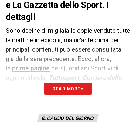
e La Gazzetta dello Sport. I
dettagli
Sono decine di migliaia le copie vendute tutte
le mattine in edicola, ma un’anteprima dei
principali contenuti può essere consultata
già dalla sera precedente. Ecco, allora,
le
prime pagine
dei Quotidiani Sportivi di
oggi in edicola.
Tuttosport, Corriere dello
Sport e La Gazzetta dello
READ MORE
Sport
rappresentano i principali quotidiani
sportivi in
Italia
.
IL CALCIO DEL GIORNO