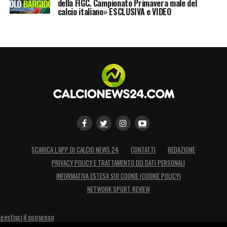
della FIGC. Campionato Primavera male del
calcio italiano» ESCLUSIVA e VIDEO
SCARICA L’APP DI CALCIO NEWS 24
CONTATTI
REDAZIONE
PRIVACY POLICY E TRATTAMENTO DEI DATI PERSONALI
INFORMATIVA ESTESA SUI COOKIE (COOKIE POLICY)
NETWORK SPORT REVIEW
gestisci il consenso