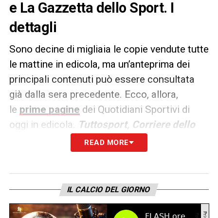
e La Gazzetta dello Sport. I
dettagli
Sono decine di migliaia le copie vendute tutte
le mattine in edicola, ma un’anteprima dei
principali contenuti può essere consultata
già dalla sera precedente. Ecco, allora,
le
prime pagine
dei Quotidiani Sportivi di
oggi in edicola.
Tuttosport, Corriere dello
Sport e La Gazzetta dello
READ MORE
Sport
rappresentano i principali quotidiani
sportivi in
Italia
. Punto di riferimento ogni
giorno tanto per gli addetti ai lavori quanto
IL CALCIO DEL GIORNO
per gli appassionati.