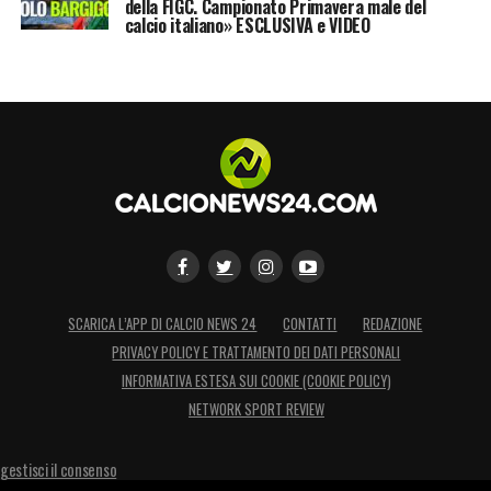
della FIGC. Campionato Primavera male del
calcio italiano» ESCLUSIVA e VIDEO
SCARICA L’APP DI CALCIO NEWS 24
CONTATTI
REDAZIONE
PRIVACY POLICY E TRATTAMENTO DEI DATI PERSONALI
INFORMATIVA ESTESA SUI COOKIE (COOKIE POLICY)
NETWORK SPORT REVIEW
gestisci il consenso