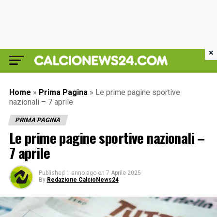
×
Home
»
Prima Pagina
»
Le prime pagine sportive
nazionali – 7 aprile
PRIMA PAGINA
Le prime pagine sportive nazionali –
7 aprile
Published
1 anno ago
on
7 Aprile 2025
By
Redazione CalcioNews24