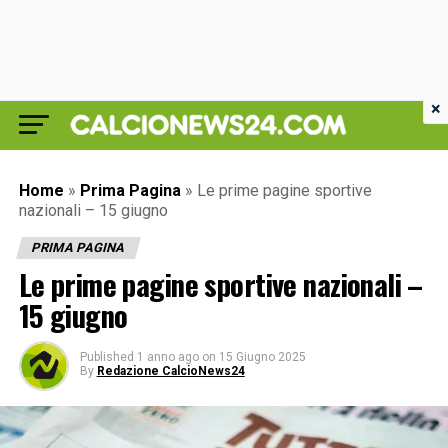
×
Home
»
Prima Pagina
»
Le prime pagine sportive
nazionali – 15 giugno
PRIMA PAGINA
Le prime pagine sportive nazionali –
15 giugno
Published
1 anno ago
on
15 Giugno 2025
By
Redazione CalcioNews24