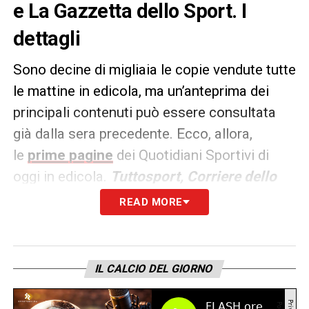
e La Gazzetta dello Sport. I
dettagli
Sono decine di migliaia le copie vendute tutte
le mattine in edicola, ma un’anteprima dei
principali contenuti può essere consultata
già dalla sera precedente. Ecco, allora,
le
prime pagine
dei Quotidiani Sportivi di
oggi in edicola.
Tuttosport, Corriere dello
Sport e La Gazzetta dello
READ MORE
Sport
rappresentano i principali quotidiani
sportivi in
Italia
. Punto di riferimento ogni
giorno tanto per gli addetti ai lavori quanto
IL CALCIO DEL GIORNO
per gli appassionati.