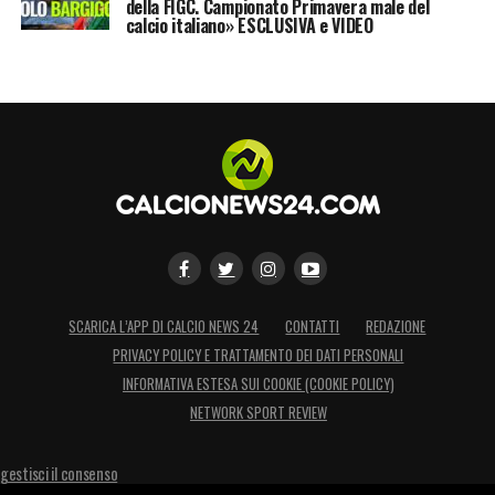
della FIGC. Campionato Primavera male del
calcio italiano» ESCLUSIVA e VIDEO
SCARICA L’APP DI CALCIO NEWS 24
CONTATTI
REDAZIONE
PRIVACY POLICY E TRATTAMENTO DEI DATI PERSONALI
INFORMATIVA ESTESA SUI COOKIE (COOKIE POLICY)
NETWORK SPORT REVIEW
gestisci il consenso