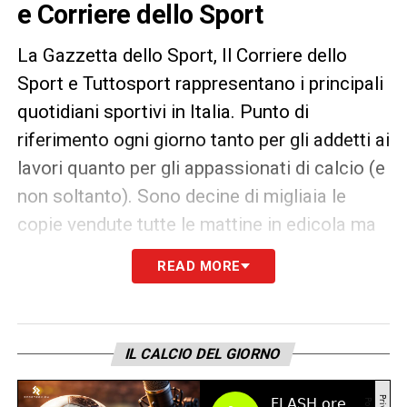
e Corriere dello Sport
La Gazzetta dello Sport, Il Corriere dello
Sport e Tuttosport rappresentano i principali
quotidiani sportivi in Italia. Punto di
riferimento ogni giorno tanto per gli addetti ai
lavori quanto per gli appassionati di calcio (e
non soltanto). Sono decine di migliaia le
copie vendute tutte le mattine in edicola ma
un’anteprima dei principali contenuti può
READ MORE
essere consultata già dalla sera precedente.
IL CALCIO DEL GIORNO