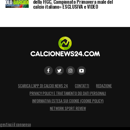
della FIGC. Campionato Primavera male del
calcio italiano» ESCLUSIVA e VIDEO
SCARICA L’APP DI CALCIO NEWS 24
CONTATTI
REDAZIONE
PRIVACY POLICY E TRATTAMENTO DEI DATI PERSONALI
INFORMATIVA ESTESA SUI COOKIE (COOKIE POLICY)
NETWORK SPORT REVIEW
gestisci il consenso