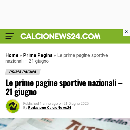
×
Home
»
Prima Pagina
»
Le prime pagine sportive
nazionali – 21 giugno
PRIMA PAGINA
Le prime pagine sportive nazionali –
21 giugno
Published
1 anno ago
on
21 Giugno 2025
By
Redazione CalcioNews24