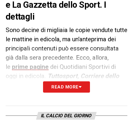
e La Gazzetta dello Sport. I
dettagli
Sono decine di migliaia le copie vendute tutte
le mattine in edicola, ma un’anteprima dei
principali contenuti può essere consultata
già dalla sera precedente. Ecco, allora,
le
prime pagine
dei Quotidiani Sportivi di
oggi in edicola.
Tuttosport, Corriere dello
Sport e La Gazzetta dello
READ MORE
Sport
rappresentano i principali quotidiani
sportivi in
Italia
. Punto di riferimento ogni
giorno tanto per gli addetti ai lavori quanto
IL CALCIO DEL GIORNO
per gli appassionati.