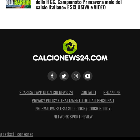
della FIGC. Campionato Primavera male del
calcio italiano» ESCLUSIVA e VIDEO
SCARICA L’APP DI CALCIO NEWS 24
CONTATTI
REDAZIONE
PRIVACY POLICY E TRATTAMENTO DEI DATI PERSONALI
INFORMATIVA ESTESA SUI COOKIE (COOKIE POLICY)
NETWORK SPORT REVIEW
gestisci il consenso