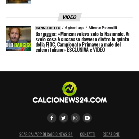
VIDEO
6 giorni ago
Alberto Petrosilli
HANNO DETTO
Bargiggia: «Mancini voleva solo la Nazionale. Vi
svelo cosa è successo davvero dietro le quinte
della FIGC. Campionato Primavera male del
calcio italiano» ESCLUSIVA e VIDEO
SCARICA L’APP DI CALCIO NEWS 24
CONTATTI
REDAZIONE