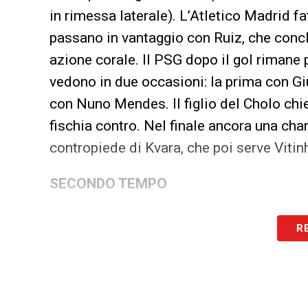
in rimessa laterale). L’Atletico Madrid fat
passano in vantaggio con Ruiz, che concl
azione corale. Il PSG dopo il gol rimane
vedono in due occasioni: la prima con Gi
con Nuno Mendes. Il figlio del Cholo chied
fischia contro. Nel finale ancora una c
contropiede di Kvara, che poi serve Vitin
SECONDO TEMPO
Nella ripresa il caldo e la stanchezza st
R
amministrare le forze, ma non per quest
Kvara in apertura del primo tempo e il go
Simeone, ma poi annullato dall’arbitro (co
fallo di Koke ad inizio azione. Nel finale