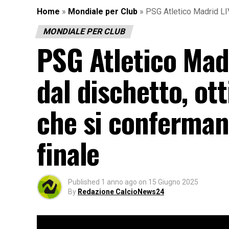
Home
»
Mondiale per Club
»
PSG Atletico Madrid LIVE
MONDIALE PER CLUB
PSG Atletico Madr
dal dischetto, ott
che si confermano 
finale
Published
1 anno ago
on
15 Giugno 2025
By
Redazione CalcioNews24