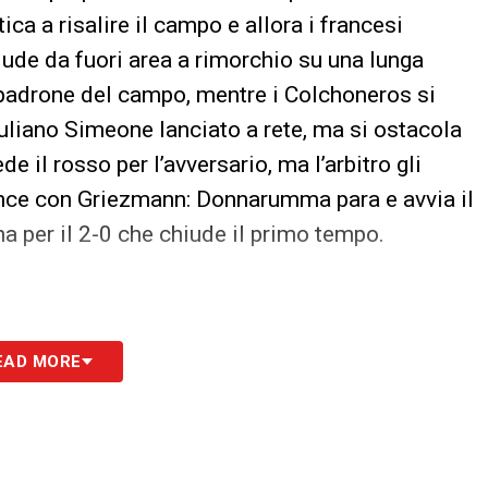
ica a risalire il campo e allora i francesi
ude da fuori area a rimorchio su una lunga
 padrone del campo, mentre i Colchoneros si
uliano Simeone lanciato a rete, ma si ostacola
e il rosso per l’avversario, ma l’arbitro gli
hance con Griezmann: Donnarumma para e avvia il
ha per il 2-0 che chiude il primo tempo.
agionale si fanno sentire: le squadre cercano di
EAD MORE
o non mancano la occasioni, come la traversa di
l di Julian Alvarez, ben innescato da Giuliano
n il VAR che si sente in tutto lo stadio) per un
 l’Atletico Madrid rimane in 10 per l’espulsione di