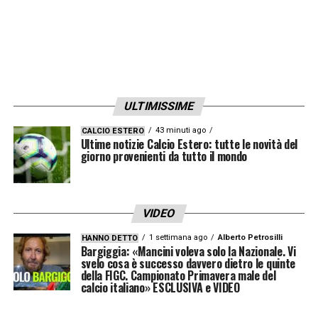
risultato è una maglia che vive tra il campo e
la moda contemporanea, tra performance e
lifestyle.
A completare il look, il ritorno della maglia a
ULTIMISSIME
maniche lunghe, una silhouette
profondamente radicata nella cultura
43 minuti ago
CALCIO ESTERO
Ultime notizie Calcio Estero: tutte le novità del
calcistica e reintrodotta con un’attitudine
giorno provenienti da tutto il mondo
contemporanea. Stile polo e realizzata in
poliestere, la 4ª maglia combina comfort,
VIDEO
struttura e carattere.
1 settimana ago
Alberto Petrosilli
HANNO DETTO
Bargiggia: «Mancini voleva solo la Nazionale. Vi
Trae ispirazione dalla stagione 1996-97
: un
svelo cosa è successo davvero dietro le quinte
della FIGC. Campionato Primavera male del
momento in cui Juventus esplorò
calcio italiano» ESCLUSIVA e VIDEO
un’interpretazione orizzontale del suo