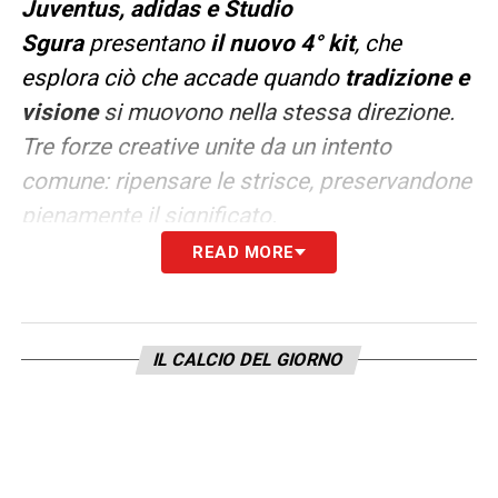
Juventus, adidas e Studio
Sgura
presentano
il nuovo 4° kit
, che
esplora ciò che accade quando
tradizione e
visione
si muovono nella stessa direzione.
Tre forze creative unite da un intento
comune: ripensare le strisce, preservandone
pienamente il significato.
READ MORE
Il design unisce passato e presente,
tradizione ed evoluzione. Stessi colori,
sempre bianconero: linee pulite, proporzioni
IL CALCIO DEL GIORNO
misurate e una naturale sicurezza
definiscono l’estetica distintiva di Studio
Sgura, fondendo sensibilità fashion e
identità inconfondibile di Juventus. Il