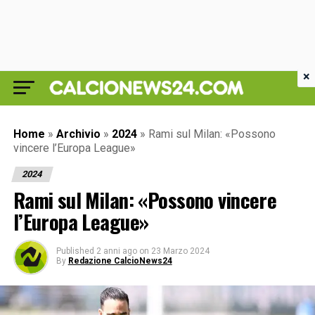
×
Home
»
Archivio
»
2024
»
Rami sul Milan: «Possono
vincere l’Europa League»
2024
Rami sul Milan: «Possono vincere
l’Europa League»
Published
2 anni ago
on
23 Marzo 2024
By
Redazione CalcioNews24