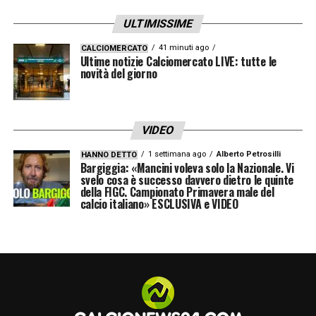
all’arbitro, che ha a sua volta fermato la
ULTIMISSIME
partita per permettere l’intervento degli
steward e della polizia. L’uomo è stato
41 minuti ago
CALCIOMERCATO
Ultime notizie Calciomercato LIVE: tutte le
subito individuato, arrestato e
novità del giorno
successivamente rilasciato su cauzione, ma
con una condizione pesantissima: il divieto
VIDEO
assoluto di accedere a qualsiasi stadio di
1 settimana ago
Alberto Petrosilli
HANNO DETTO
calcio del Regno Unito.
Bargiggia: «Mancini voleva solo la Nazionale. Vi
svelo cosa è successo davvero dietro le quinte
L’incidente ha scosso profondamente il
della FIGC. Campionato Primavera male del
calcio italiano» ESCLUSIVA e VIDEO
mondo del calcio inglese, riaccendendo il
dibattito sulla necessità di misure ancora più
severe per estirpare il razzismo dagli stadi.
Per Antoine Semenyo, reduce da una
stagione in cui si è imposto come uno dei
giocatori più importanti del Bournemouth, è