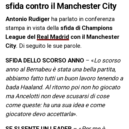
sfida contro il Manchester City
Antonio Rudiger
ha parlato in conferenza
stampa in vista della
sfida di Champions
League del
Real Madrid
con il Manchester
City
. Di seguito le sue parole.
SFIDA DELLO SCORSO ANNO
– «
Lo scorso
anno al Bernabeu è stata una bella partita,
abbiamo fatto tutti un buon lavoro tenendo a
bada Haaland. Al ritorno poi non ho giocato
ma Ancelotti non deve scusarsi di cose
come queste: ha una sua idea e come
giocatore devo accettarla
».
SE SI SENTE UN LEADER
– «
Per me è