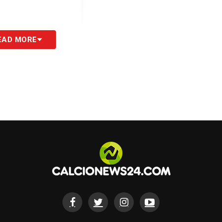
ibery7)
EAD MORE
S