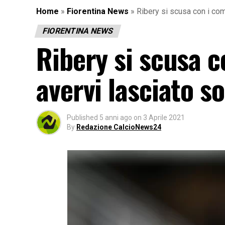
Home
»
Fiorentina News
»
Ribery si scusa con i com
FIORENTINA NEWS
Ribery si scusa 
avervi lasciato so
Published
5 anni ago
on
3 Aprile 2021
By
Redazione CalcioNews24