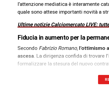
l’attenzione mediatica è interamente cat
quale sono attese importanti novità a str
Ultime notizie Calciomercato LIVE: tutte
Fiducia in aumento per la perman
Secondo
Fabrizio Romano
,
l’ottimismo a
ascesa
. La dirigenza confida di trovare l
formalizzare la stesura del nuovo contra
I termini economici dell’accordo saranno 
R
precedente, scaduto formalmente soltant
contrattuale, la
Joya
percepiva un ingagg
una base fissa di 6 milioni a cui si som
personale e alle vittorie di squadra. L’of