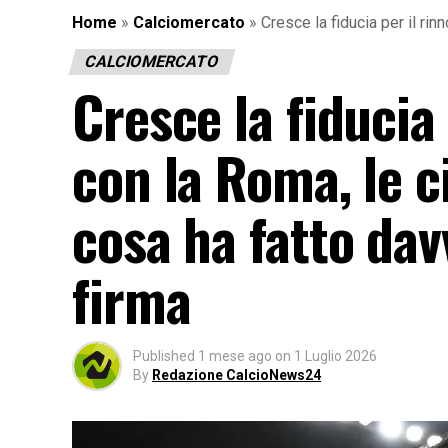
Home
»
Calciomercato
»
Cresce la fiducia per il ri
CALCIOMERCATO
Cresce la fiducia
con la Roma, le c
cosa ha fatto dav
firma
Published
1 mese ago
on
1 Luglio 2026
By
Redazione CalcioNews24