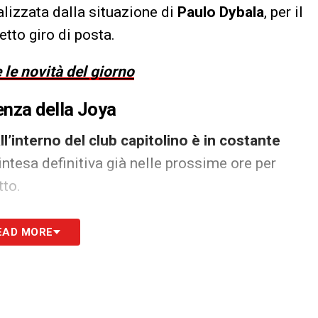
alizzata dalla situazione di
Paulo Dybala
, per il
etto giro di posta.
 le novità del giorno
enza della Joya
ll’interno del club capitolino è in costante
’intesa definitiva già nelle prossime ore per
tto.
sensibilmente differenti rispetto al vincolo
EAD MORE
o poche ore fa. Nella sua passata esperienza
io che toccava gli
8 milioni annui
, partendo da
mavano ricchi bonus legati al rendimento
ferta iniziale prospettata dalla Roma nelle