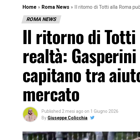
Home
»
Roma News
»
Il ritorno di Totti alla Roma pu
ROMA NEWS
Il ritorno di Tot
realtà: Gasperini 
capitano tra aiuto
mercato
Published
2 mesi ago
on
1 Giugno 2026
By
Giuseppe Colicchia