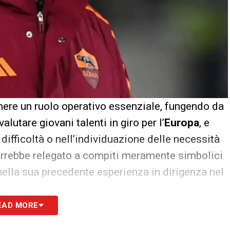
ere un ruolo operativo essenziale, fungendo da
valutare giovani talenti in giro per l’
Europa
, e
difficoltà o nell’individuazione delle necessità
errebbe relegato a compiti meramente simbolici
ella sua precedente esperienza in dirigenza nel
EAD MORE
tutte le novità del giorno sul massimo