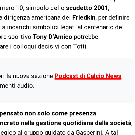
umero 10, simbolo dello
scudetto 2001
,
 la dirigenza americana dei
Friedkin
, per definire
a incarichi simbolici legati al centenario del
tore sportivo
Tony D’Amico
potrebbe
re i colloqui decisivi con Totti.
ri la nuova sezione
Podcast di Calcio News
imenti audio.
 è pensato non solo come presenza
creto nella gestione quotidiana della società
,
egico al gruppo guidato da Gasperini. A tal