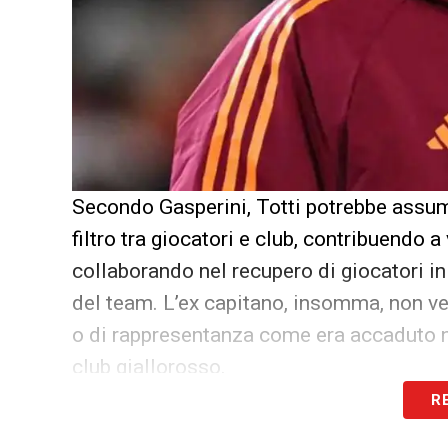
Secondo Gasperini, Totti potrebbe assum
filtro tra giocatori e club, contribuendo a 
collaborando nel recupero di giocatori in 
del team. L’ex capitano, insomma, non v
o di rappresentanza come era accaduto n
club giallorosso.
R
LEGGI ANCHE:
Ultime Notizie Serie A: 