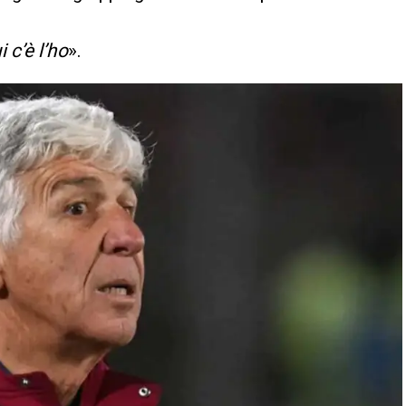
 c’è l’ho
».