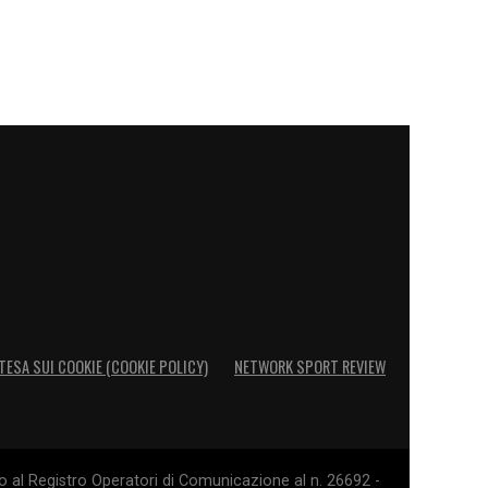
TESA SUI COOKIE (COOKIE POLICY)
NETWORK SPORT REVIEW
o al Registro Operatori di Comunicazione al n. 26692 -