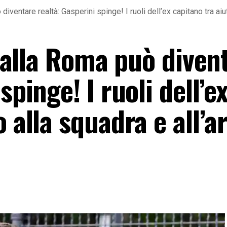
ò diventare realtà: Gasperini spinge! I ruoli dell’ex capitano tra ai
ti alla Roma può diven
spinge! I ruoli dell’e
 alla squadra e all’a