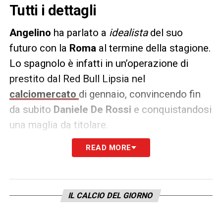
Tutti i dettagli
Angelino
ha parlato a
idealista
del suo
futuro con la
Roma
al termine della stagione.
Lo spagnolo è infatti in un’operazione di
prestito dal Red Bull Lipsia nel
calciomercato
di gennaio, convincendo fin
da subito
Daniele De Rossi
e conquistandosi
una maglia da titolare.
READ MORE
LE PAROLE
–
«I miei familiari stanno molto
bene qui e speriamo di restarci per molto
tempo. Roma mi è piaciuta subito, così
come alla mia famiglia».
IL CALCIO DEL GIORNO