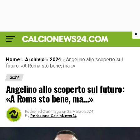
×
Home
»
Archivio
»
2024
»
Angelino allo scoperto sul
futuro: «A Roma sto bene, ma…»
2024
Angelino allo scoperto sul futuro:
«A Roma sto bene, ma…»
Published
2 anni ago
on
22 Marzo 2024
By
Redazione CalcioNews24