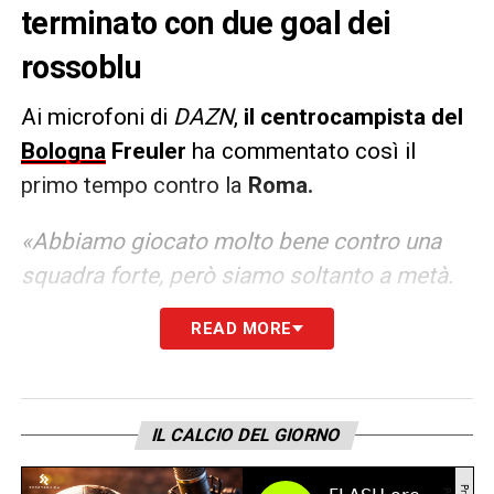
terminato con due goal dei
rossoblu
Ai microfoni di
DAZN
,
il centrocampista del
Bologna
Freuler
ha commentato così il
primo tempo contro la
Roma.
«Abbiamo giocato molto bene contro una
squadra forte, però siamo soltanto a metà.
Sono arrivato da poco ma essere capitano
READ MORE
significa tantissimo, così la fiducia del
mister»
IL CALCIO DEL GIORNO
LA PLAYLIST DELLE NOSTRE TOP NEWS