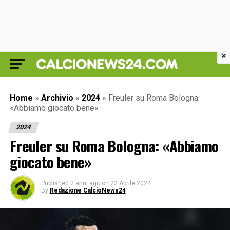
×
Home
»
Archivio
»
2024
»
Freuler su Roma Bologna:
«Abbiamo giocato bene»
2024
Freuler su Roma Bologna: «Abbiamo
giocato bene»
Published
2 anni ago
on
22 Aprile 2024
By
Redazione CalcioNews24