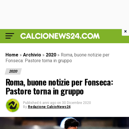
×
Home
»
Archivio
»
2020
»
Roma, buone notizie per
Fonseca: Pastore torna in gruppo
2020
Roma, buone notizie per Fonseca:
Pastore torna in gruppo
Published
6 anni ago
on
30 Dicembre 2020
By
Redazione CalcioNews24