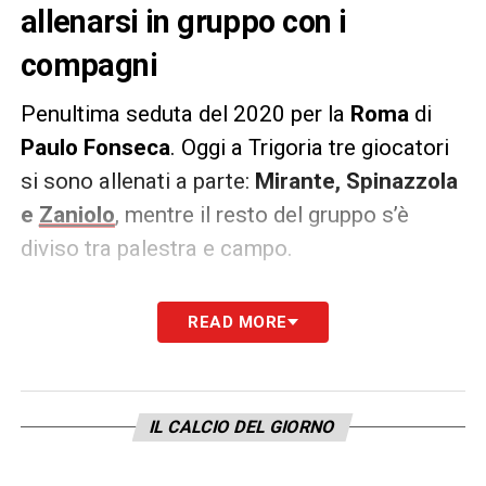
allenarsi in gruppo con i
compagni
Penultima seduta del 2020 per la
Roma
di
Paulo Fonseca
. Oggi a Trigoria tre giocatori
si sono allenati a parte:
Mirante, Spinazzola
e
Zaniolo
, mentre il resto del gruppo s’è
diviso tra palestra e campo.
La buona notizia per mister
Fonseca
è il
READ MORE
ritorno in squadra di
Javier Pastore,
che ha
saltato per infortunio la prima parte di
stagione e quest’oggi ha regolarmente svolto
IL CALCIO DEL GIORNO
allenamento con i compagni.