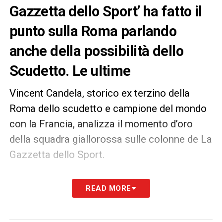
Gazzetta dello Sport’ ha fatto il
punto sulla Roma parlando
anche della possibilità dello
Scudetto. Le ultime
Vincent Candela, storico ex terzino della
Roma dello scudetto e campione del mondo
con la Francia, analizza il momento d’oro
della squadra giallorossa sulle colonne de La
Gazzetta dello Sport.
LOTTA SCUDETTO POSSIBILE
«
Certo, la
READ MORE
classifica parla chiaro. È giusto combattere
fino alla fine per la Champions, ma nel calcio