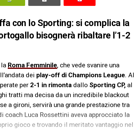
fa con lo Sporting: si complica la
rtogallo bisognerà ribaltare l’1-2
 la
Roma Femminile
, che vede svanire una
ll’andata dei
play-off di
Champions League
. Al
uperate per
2-1 in rimonta
dallo
Sporting CP,
al
ghi tratti ma decisa da un incredibile blackout
ase a gironi, servirà una grande prestazione tra
di coach Luca Rossettini aveva approcciato la
roprio gioco e trovando il meritato vantaggio nel