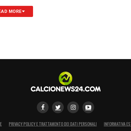
lo, è stata Lucia Di Guglielmo a sbloccare il
EAD MORE
sull’1-0 per le padrone di casa. Un vantaggio
 ripresa, sfiorando in più occasioni il colpo del
sui piedi di Emilie Haavi, la cui conclusione
alle giallorosse il raddoppio che avrebbe
successo di misura, è accaduto l’impensabile. Nel
ago ha trovato il pareggio per le lusitane, gelando il
a si è trasformata in dramma sportivo al 97′, quando
n sinistro che non ha lasciato scampo al portiere
pletamente lo scenario in vista del ritorno, fissato per
 ha cullato il sogno del League Stage, sarà ora chiamata
per ribaltare un risultato tanto immeritato quanto
E
PRIVACY POLICY E TRATTAMENTO DEI DATI PERSONALI
INFORMATIVA ES