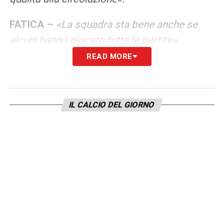
FATICA –
«La squadra sta bene anche se
alcuni hanno giocato tutte le partite».
READ MORE
PELLEGRINI –
«Lorenzo è un giocatore
intelligente. Al posto di Veretout è stato
bravo a trovare spazio, ha corso tanto e ha
IL CALCIO DEL GIORNO
lavorato tanto per la squadra. Ma abbiamo
anche altre soluzioni».
DZEKO –
«Vediamo se riusciremo a
recuperarlo ma è difficile. Ha iniziato a fare
lavoro individuale».
LA PLAYLIST DELLE NOSTRE TOP NEWS