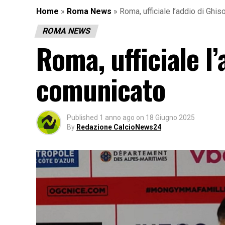
Home
»
Roma News
»
Roma, ufficiale l’addio di Ghiso
ROMA NEWS
Roma, ufficiale l’a
comunicato
Published
1 anno ago
on
18 Giugno 2025
By
Redazione CalcioNews24