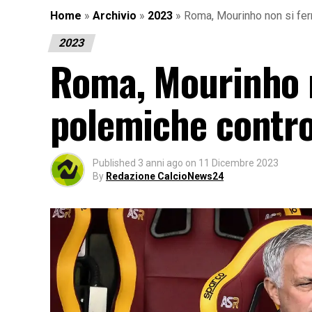
Home
»
Archivio
»
2023
»
Roma, Mourinho non si ferm
2023
Roma, Mourinho n
polemiche contro 
Published
3 anni ago
on
11 Dicembre 2023
By
Redazione CalcioNews24