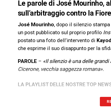
Le parole di José Mourinho, a
sull’arbitraggio contro la Fiore
José Mourinho
, dopo il silenzio stampa
un post pubblicato sul proprio profilo
Ins
postato una foto dell’intervento di
Kayod
che esprime il suo disappunto per la sfida
PAROLE
–
«Il silenzio è una delle grand
Cicerone, vecchia saggezza romana».
LA PLAYLIST DELLE NOSTRE TOP NEW
R