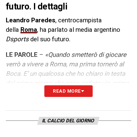
futuro. I dettagli
Leandro Paredes
, centrocampista
della
Roma
, ha parlato al media argentino
Dsports
del suo futuro.
LE
PAROLE
–
«Quando smetterò di giocare
verrò a vivere a Roma, ma prima tornerò al
Boca. E’ un qualcosa che ho chiaro in testa
dal primo giorno che sono andato via, prima
READ MORE
o poi tornerò
.
Anche
Dybala tifa Boca, è
impossibile che vada al River Plate. Voglio
portarlo con me».
IL CALCIO DEL GIORNO
LA PLAYLIST DELLE NOSTRE TOP NEWS