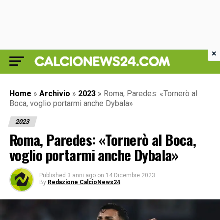
×
Home
»
Archivio
»
2023
»
Roma, Paredes: «Tornerò al
Boca, voglio portarmi anche Dybala»
2023
Roma, Paredes: «Tornerò al Boca,
voglio portarmi anche Dybala»
Published
3 anni ago
on
14 Dicembre 2023
By
Redazione CalcioNews24