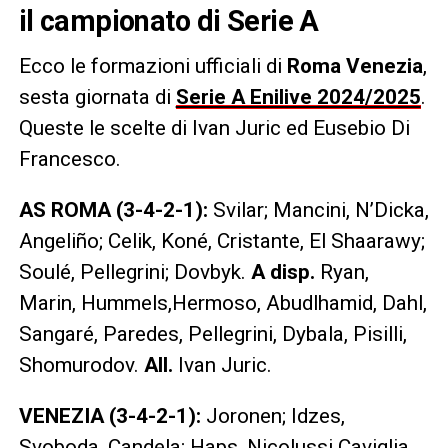
il campionato di Serie A
Ecco le formazioni ufficiali di
Roma Venezia
,
sesta giornata di
Serie A Enilive 2024/2025
.
Queste le scelte di Ivan Juric ed Eusebio Di
Francesco.
AS ROMA (3-4-2-1):
Svilar; Mancini, N’Dicka,
Angeliño; Celik, Koné, Cristante, El Shaarawy;
Soulé, Pellegrini; Dovbyk.
A
disp.
Ryan,
Marin, Hummels,Hermoso, Abudlhamid, Dahl,
Sangaré, Paredes, Pellegrini, Dybala, Pisilli,
Shomurodov.
All.
Ivan Juric.
VENEZIA (3-4-2-1):
Joronen; Idzes,
Svoboda, Candela; Haps, Nicolussi Caviglia,