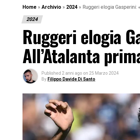
Home
»
Archivio
»
2024
»
Ruggeri elogia Gasperini: «
2024
Ruggeri elogia Ga
All’Atalanta prim
Published
2 anni ago
on
25 Marzo 2024
By
Filippo Davide Di Santo