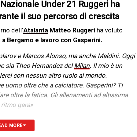
la Nazionale Under 21 Ruggeri ha
rante il suo percorso di crescita
erno dell’
Atalanta
Matteo Ruggeri
ha voluto
a a Bergamo e lavoro con Gasperini.
olarov e Marcos Alonso, ma anche Maldini. Oggi
ione sia Theo Hernandez del
Milan
. Il mio è un
bierei con nessun altro ruolo al mondo.
e uomo oltre che a calciatore. Gasperini? Ti
e oltre la fatica. Gli allenamenti ad altissima
l ritmo gara»
S
EAD MORE