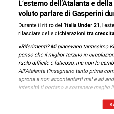
L’esterno dell’Atalanta e del
voluto parlare di Gasperini du
Durante il ritiro dell’
Italia Under 21
, l’est
rilasciare delle dichiarazioni
tra crescit
«Riferimenti? Mi piacevano tantissimo K
penso che il miglior terzino in circolaz
ruolo difficile e faticoso, ma non lo cam
All’Atalanta t’insegnano tanto prima com
sprona a non accontentarti mai e ad andar
intensità ti portano a sostenere meglio i
LA PLAYLIST DELLE NOSTRE TOP NEW
R