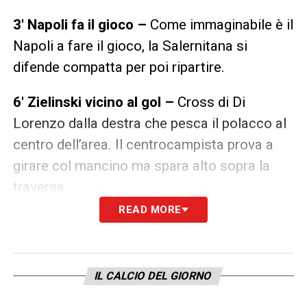
3′ Napoli fa il gioco –
Come immaginabile è il
Napoli a fare il gioco, la Salernitana si
difende compatta per poi ripartire.
6′ Zielinski vicino al gol –
Cross di Di
Lorenzo dalla destra che pesca il polacco al
centro dell’area. Il centrocampista prova a
girare col mancino ma spara alto sopra la
traversa.
READ MORE
10′ Chance per Lozano –
Politano salta
l’uomo e fa partire un cross col destro sul
quale su avventa Lozano. Il colpo di testa
IL CALCIO DEL GIORNO
finisce sopra la traversa.