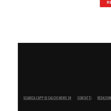
R
SCARICA L’APP DI CALCIO NEWS 24
CONTATTI
REDAZION