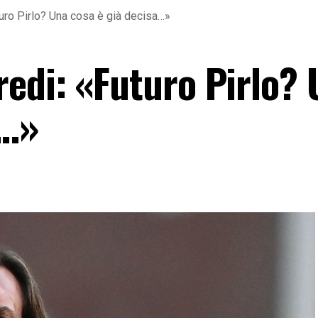
uro Pirlo? Una cosa è già decisa…»
edi: «Futuro Pirlo? 
a…»