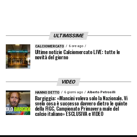
crescita dei due club e sulla capacità di
Milano di mantenere strutture all’avanguardia
in linea con le grandi capitali europee. La
tensione è alta, in attesa di un voto che
ULTIMISSIME
potrebbe scrivere una pagina storica.
6 ore ago
CALCIOMERCATO
Ultime notizie Calciomercato LIVE: tutte le
novità del giorno
LA PLAYLIST DELLE NOSTRE TOP NEWS
VIDEO
6 giorni ago
Alberto Petrosilli
HANNO DETTO
Bargiggia: «Mancini voleva solo la Nazionale. Vi
svelo cosa è successo davvero dietro le quinte
della FIGC. Campionato Primavera male del
calcio italiano» ESCLUSIVA e VIDEO