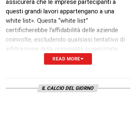
assicurerà che le imprese partecipanti a
questi grandi lavori appartengano a una
white list». Questa “white list”
certificherebbe l’affidabilità delle aziende
coinvolte, escludendo qualsiasi tentativo di
infiltrazione della criminalità organizzata.
READ MORE
MILANO E IL CALCIO ITALIANO NEL BIVIO
DEL MEAZZA
La giornata odierna rappresenta quindi un
IL CALCIO DEL GIORNO
bivio fondamentale non solo per Inter e
Milan, ma per l’intera città di Milano e, in un
certo senso, per il calcio italiano. La
decisione sul futuro di San Siro avrà
ripercussioni significative sui progetti di