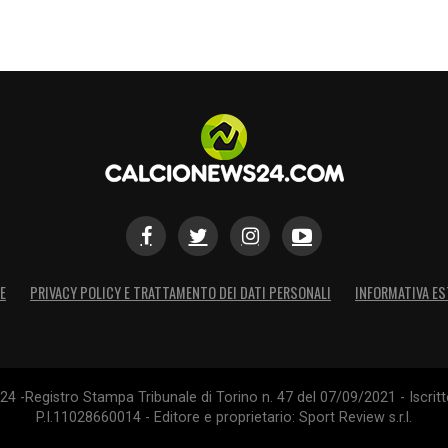
E
PRIVACY POLICY E TRATTAMENTO DEI DATI PERSONALI
INFORMATIVA ES
4 -Registro Stampa Tribunale di Torino n. 47 del 07/09/2021 - Iscritt
P.I.11028660014 - Editore e proprietario: Sport Review s.r.l.