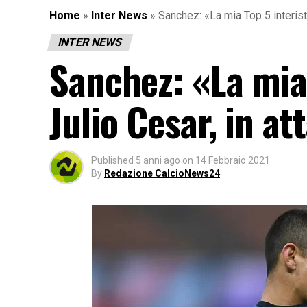
Home
»
Inter News
»
Sanchez: «La mia Top 5 interist
INTER NEWS
Sanchez: «La mia 
Julio Cesar, in a
Published
5 anni ago
on
14 Febbraio 2021
By
Redazione CalcioNews24