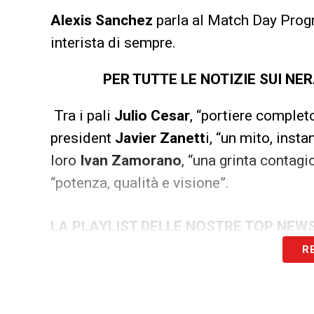
Alexis Sanchez
parla al Match Day Progra
interista di sempre.
PER TUTTE LE NOTIZIE SUI N
Tra i pali
Julio Cesar
, “portiere completo
president
Javier Zanett
i, “un mito, insta
loro
Ivan Zamorano
, “una grinta contagi
“potenza, qualità e visione”.
LA PLAYLIST DELLE NOSTRE TOP NEW
R