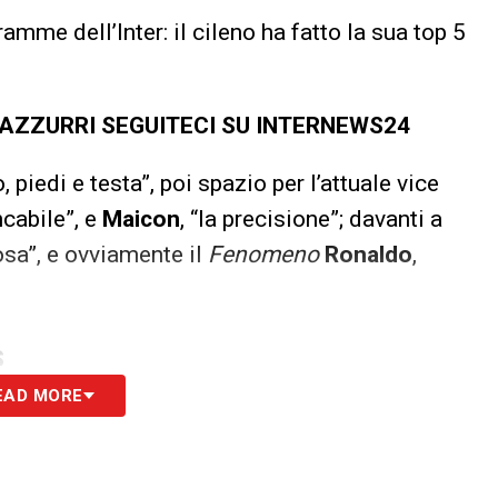
mme dell’Inter: il cileno ha fatto la sua top 5
ERAZZURRI SEGUITECI SU INTERNEWS24
, piedi e testa”, poi spazio per l’attuale vice
ncabile”, e
Maicon
, “la precisione”; davanti a
osa”, e ovviamente il
Fenomeno
Ronaldo
,
S
EAD MORE