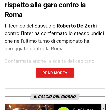
rispetto alla gara contro la
Roma
Il tecnico del Sassuolo
Roberto De Zerbi
contro l’Inter ha confermato lo stesso undici
che nell’ultimo turno di campionato ha
pareggiato contro la Roma.
Confermata anche la scelta del capitano
dato che la fascia verrà indossata ancora
READ MORE
una volta da
Giacomo Raspadori
, centravanti
classe 2000.
IL CALCIO DEL GIORNO
LA PLAYLIST DELLE NOSTRE TOP NEWS