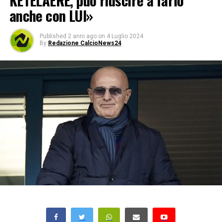
KETELAERE, può riuscire a farlo
anche con LUI»
Published
2 anni ago
on
4 Luglio 2024
By
Redazione CalcioNews24