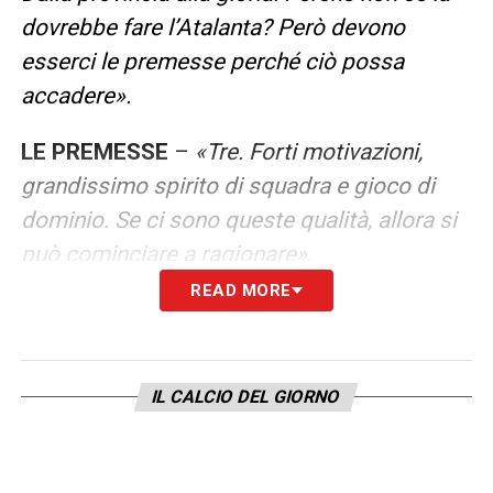
dovrebbe fare l’Atalanta? Però devono
esserci le premesse perché ciò possa
accadere».
LE PREMESSE
–
«Tre. Forti motivazioni,
grandissimo spirito di squadra e gioco di
dominio. Se ci sono queste qualità, allora si
può cominciare a ragionare»
.
READ MORE
ZANIOLO
–
«Sostengo da sempre che un
allenatore ha bisogno di giocatori affidabili.
Mi auguro che Zaniolo sia affidabile. Le
IL CALCIO DEL GIORNO
qualità tecniche le ha, ma si sa che per
essere calciatori serve soprattutto la testa.
All’Atalanta può maturare definitivamente,