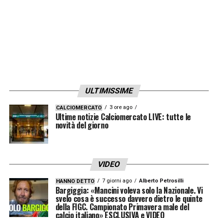
dopo qualche passaggio a vuoto. Mi pare
che Gasperini abbia dimostrato, sia con
Scamacca sia con De Ketelaere, di essere in
grado di recuperare e rilanciare i giocatori.
L’aria di Bergamo non può che far bene a
Zaniolo».
ULTIMISSIME
3 ore ago
CALCIOMERCATO
LA PLAYLIST DELLE NOSTRE TOP NEWS
Ultime notizie Calciomercato LIVE: tutte le
novità del giorno
VIDEO
7 giorni ago
Alberto Petrosilli
HANNO DETTO
Bargiggia: «Mancini voleva solo la Nazionale. Vi
svelo cosa è successo davvero dietro le quinte
della FIGC. Campionato Primavera male del
calcio italiano» ESCLUSIVA e VIDEO