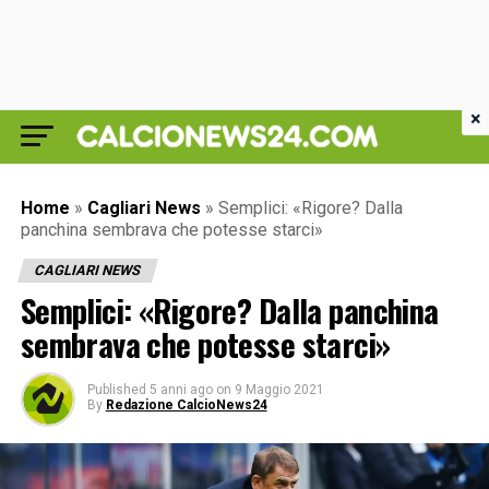
×
Home
»
Cagliari News
»
Semplici: «Rigore? Dalla
panchina sembrava che potesse starci»
CAGLIARI NEWS
Semplici: «Rigore? Dalla panchina
sembrava che potesse starci»
Published
5 anni ago
on
9 Maggio 2021
By
Redazione CalcioNews24