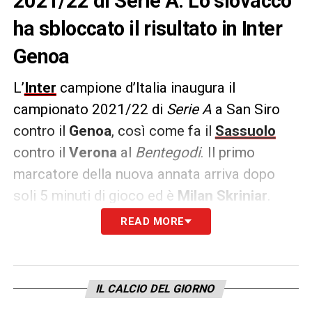
2021/22 di Serie A. Lo slovacco
ha sbloccato il risultato in Inter
Genoa
L’
Inter
campione d’Italia inaugura il
campionato 2021/22 di
Serie A
a San Siro
contro il
Genoa
, così come fa il
Sassuolo
contro il
Verona
al
Bentegodi
. Il primo
marcatore della nuova annata arriva dopo
soli 5 minuti di gioco ed è
Milan Skriniar
.
READ MORE
Il difensore slovacco, con un’imponente
capocciata, ha sbloccato il risultato in favore
dei nerazzurri sfruttando l’angolo battuto dal
IL CALCIO DEL GIORNO
neo arrivo
Calhanoglu
.