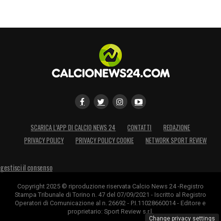
SCARICA L’APP DI CALCIO NEWS 24
CONTATTI
REDAZIONE
PRIVACY POLICY
PRIVACY POLICY COOKIE
NETWORK SPORT REVIEW
gestisci il consenso
Copyright 2025 © riproduzione riservata Calcio News 24 -Registro
Stampa Tribunale di Torino n. 47 del 07/09/2021 - Iscritto al Registro
Operatori di Comunicazione al n. 26692 - P.I.11028660014 - Editore e
proprietario: Sport Review s.r.l.
Change privacy settings