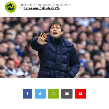
Published
2 anni ago
on
4 Luglio 2024
By
Redazione CalcioNews24