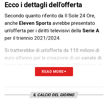
Ecco i dettagli dell’offerta
Secondo quanto riferito da Il Sole 24 Ore,
anche
Eleven Sports
avrebbe presentato
un’offerta per i diritti televisivi della
Serie A
per il triennio 2021/2024.
Si tratterebbe di un’offerta da 110 milioni di
euro all’anno per la creazione di un
canale di
Lega
da abbinare all’offerta da 750 milioni di
READ MORE
euro di
Sky
. In totale farebbero 850 milioni,
10 in più rispetto all’offerta DAZN-TIM.
LA PLAYLIST DELLE NOSTRE TOP NEWS
IL CALCIO DEL GIORNO