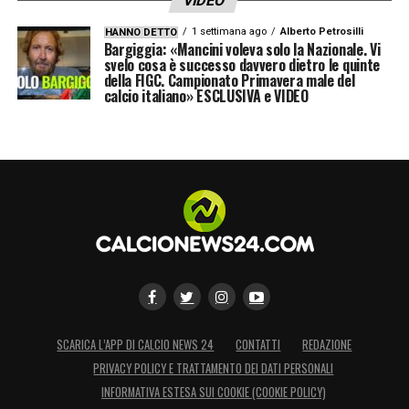
VIDEO
LA PLAYLIST DELLE NOSTRE TOP NEWS
1 settimana ago
Alberto Petrosilli
HANNO DETTO
Bargiggia: «Mancini voleva solo la Nazionale. Vi
svelo cosa è successo davvero dietro le quinte
della FIGC. Campionato Primavera male del
calcio italiano» ESCLUSIVA e VIDEO
SCARICA L’APP DI CALCIO NEWS 24
CONTATTI
REDAZIONE
PRIVACY POLICY E TRATTAMENTO DEI DATI PERSONALI
INFORMATIVA ESTESA SUI COOKIE (COOKIE POLICY)