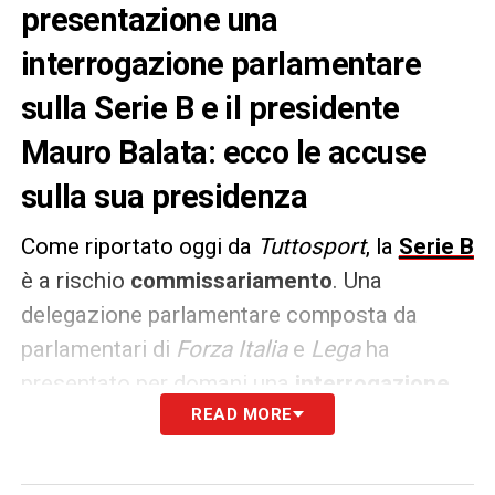
presentazione una
interrogazione parlamentare
sulla Serie B e il presidente
Mauro Balata: ecco le accuse
sulla sua presidenza
Come riportato oggi da
Tuttosport
, la
Serie B
è a rischio
commissariamento
. Una
delegazione parlamentare composta da
parlamentari di
Forza Italia
e
Lega
ha
presentato per domani una
interrogazione
parlamentare
, indirizzata
READ MORE
Meloni, Giorgetti
e Abodi
.