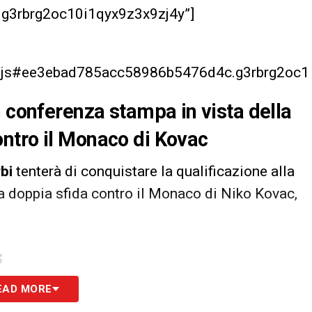
3rbrg2oc10i1qyx9z3x9zj4y”]
er.js#ee3ebad785acc58986b5476d4c.g3rbrg2oc1
n conferenza stampa in vista della
ntro il Monaco di Kovac
bi
tenterà di conquistare la qualificazione alla
a doppia sfida contro il Monaco di Niko Kovac,
S
EAD MORE