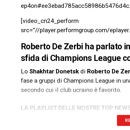
ep4on#ee3ebad785acc58986b5476d4c.g
[video_cn24_perform
src=”//player.performgroup.com/eplay
Roberto De Zerbi ha parlato i
sfida di Champions League co
Lo
Shakhtar Donetsk
di
Roberto De Zer
fase a gruppi di Champions League in un
secondo cui il club ucraino è favorito.
LA PLAYLIST DELLE NOSTRE TOP NEW
R