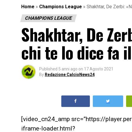
Home
»
Champions League
»
Shakhtar, De Zerbi: «No
CHAMPIONS LEAGUE
Shakhtar, De Zerbi
chi te lo dice fa
Published
5 anni ago
on
17 Agosto 2021
By
Redazione CalcioNews24
[video_cn24_amp src=”https://player.p
iframe-loader.html?