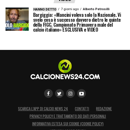
7 giorni ago
Alberto Petrosilli
HANNO DETTO
Bargiggia: «Mancini voleva solo la Nazionale. Vi
svelo cosa è successo davvero dietro le quinte
della FIGC. Campionato Primavera male del
calcio italiano» ESCLUSIVA e VIDEO
SCARICA L’APP DI CALCIO NEWS 24
CONTATTI
REDAZIONE
PRIVACY POLICY E TRATTAMENTO DEI DATI PERSONALI
INFORMATIVA ESTESA SUI COOKIE (COOKIE POLICY)