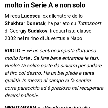
molto in Serie A e non solo
Mircea
Lucescu
, ex allenatore dello
Shakhtar Donetsk
, ha parlato su
Tuttosport
di Georgiy
Sudakov
, trequartista classe
2002 nel mirino di Juventus e Napoli.
RUOLO
– «È un centrocampista d’attacco
molto forte . Sa fare bene entrambe le fasi.
Ruolo? Di solito parte da sinistra per andare
al tiro col destro. Ha un bel piede e tanta
qualità. In mezzo al campo si fa sentire:
corre parecchio ed è prezioso nel recuperare
diversi palloni».
MKHITARYAN –
«Rivedo in lui doti alla