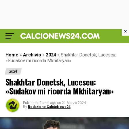
×
Home
»
Archivio
»
2024
»
Shakhtar Donetsk, Lucescu:
«Sudakov mi ricorda Mkhitaryan»
2024
Shakhtar Donetsk, Lucescu:
«Sudakov mi ricorda Mkhitaryan»
Published
2 anni ago
on
21 Marzo 2024
By
Redazione CalcioNews24